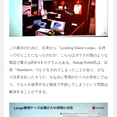
この展示のために、日本から『Looking Glass Large』を持
って行くことになったのだが、こちらはガラスの塊のような
製品で重さは約8.5キログラムもある。Nakaji Kohki氏は、以
前『Standard』でヒビを入れてしまったことがあり、かな
り注意を払ったそうだ。ちなみに専用のケースが存在してお
り、そちらを使用すると輸送で半損してしまうという問題は
解決することができる。