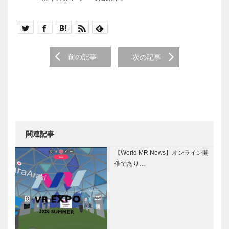
Post navigation
前の記事
次の記事
関連記事
【World MR News】オンライン開
催であり…