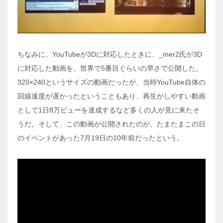
ちなみに、YouTubeが3Dに対応したときに、_mer2氏が3D
に対応した動画を、世界で5番目ぐらいの早さで公開した。
320×240というサイズの動画だったが、当時YouTube自体の
回線速度が遅かったということもあり、再生がしやすい動画
として1日8万ビューを達成するなど多くの人が見に来たそ
うだ。そして、この動画が公開されたのが、たまたまこの日
のイベントがあった7月19日の10年前だったという。