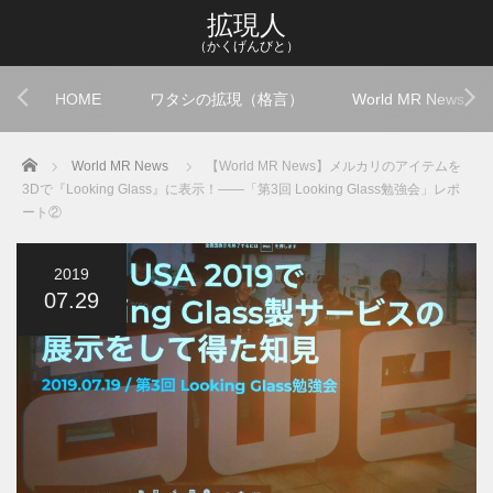
拡現人
（かくげんびと）
HOME
ワタシの拡現（格言）
World MR News
Home
World MR News
【World MR News】メルカリのアイテムを
3Dで『Looking Glass』に表示！――「第3回 Looking Glass勉強会」レポ
ート②
2019
07.29