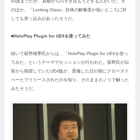
50度までだが、真横からのぞき込もうとする人がいた。そ
のほか、『Looking Glass』自体の解像度が低いところに対
しても突っ込みがあったそうだ。
■HoloPlay Plugin for UE4を使ってみた
続いて荻野雄季氏からは、「HoloPlay Plugin for UE4を使っ
てみた」というテーマでセッションが行われた。荻野氏が以
前から熱望していたUE4版が、貫徹した日の朝にクローズド
べーたでリリースされたのを知り、そのままのノリで触った
みたそうだ。