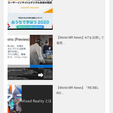
【World MR News】IoTを活用して
仮想…
【World MR News】『RE:BEL
RO…