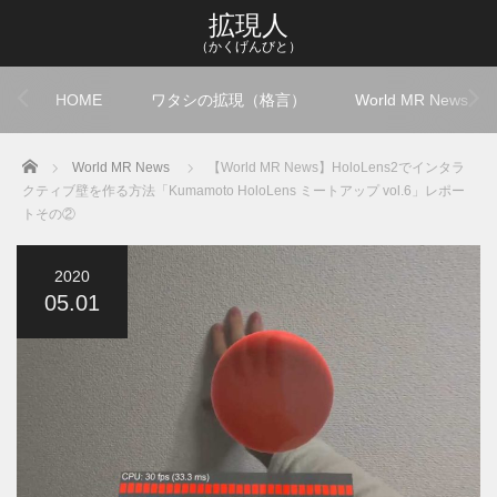
拡現人
（かくげんびと）
HOME
ワタシの拡現（格言）
World MR News
Home
World MR News
【World MR News】HoloLens2でインタラ
クティブ壁を作る方法「Kumamoto HoloLens ミートアップ vol.6」レポー
トその②
2020
05.01