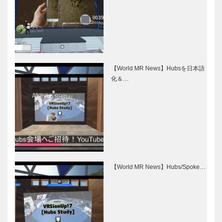
【World MR News】Hubsを日本語
化＆…
【World MR News】Hubs/Spoke…