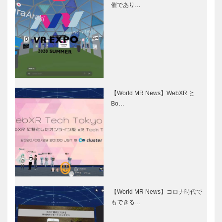
催であり…
【World MR News】WebXR と
Bo…
【World MR News】コロナ時代で
もできる…