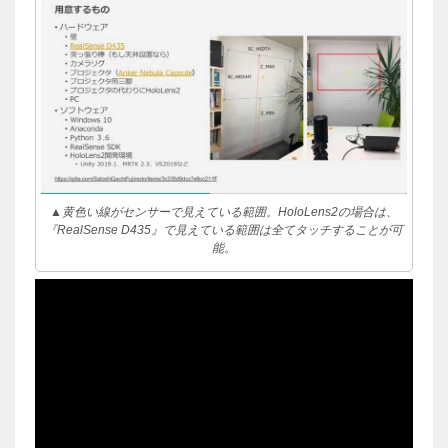
▲黄色い線がセンサーで見えている範囲。HoloLens2の場合は、
『RealSense D435』で見えている範囲は全てタッチすることが可
能。