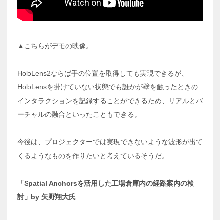
▲こちらがデモの映像。
HoloLens2ならば手の位置を取得しても実現できるが、
HoloLensを掛けていない状態でも誰かが壁を触ったときの
インタラクションを記録することができるため、リアルとバ
ーチャルの融合といったこともできる。
今後は、プロジェクターでは実現できないような波形が出て
くるようなものを作りたいと考えているそうだ。
「
Spatial Anchors
を活用した工場倉庫内の経路案内の検
討」
by
矢野翔大氏