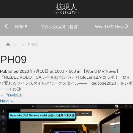
拡現人
（かくげんびと）
HOME
ワタシの拡現（格言）
World MR News
Home
PH09
PH09
Published
2020年7月10日
at
1000 × 563
in
【World MR News】
『RE:BEL ROBOTICA レベルロボチカ』×HoloLens2がコラボ！ MR
で変わるライフスタイルとワークスタイル――「de:code2020」をレポ
ートその③
←
Previous
Next
→