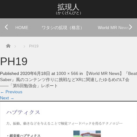
拡現人
（かくげんびと）
HOME
ワタシの拡現（格言）
World MR News
Home
PH19
PH19
Published
2020年6月18日
at
1000 × 566
in
【World MR News】『Beat
Saber』風のコンテンツ作りに挑戦などXRに関連したゆるめのLT会
――「第5回勉強会」レポート
←
Previous
Next
→