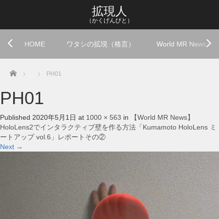
拡現人
（かくげんびと）
HOME
ワタシの拡現（格言）
World MR News
Home
PH01
PH01
Published
2020年5月1日
at
1000 × 563
in
【World MR News】
HoloLens2でインタラクティブ壁を作る方法「Kumamoto HoloLens ミ
ートアップ vol.6」レポートその②
Next
→