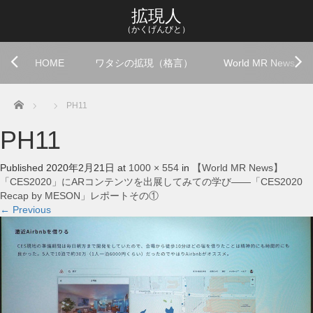
拡現人
（かくげんびと）
HOME
ワタシの拡現（格言）
World MR News
Home
PH11
PH11
Published
2020年2月21日
at
1000 × 554
in
【World MR News】
「CES2020」にARコンテンツを出展してみての学び――「CES2020
Recap by MESON」レポートその①
←
Previous