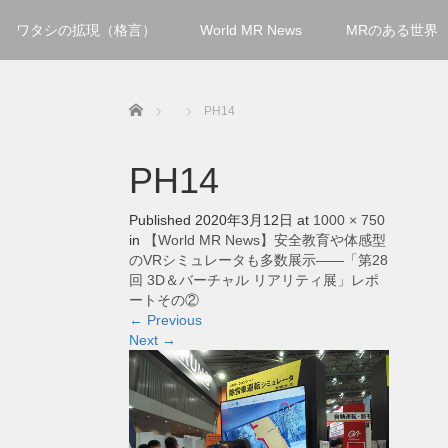
ワタシの拡現（格言）
World MR News
MRのある世界
Home
PH14
PH14
Published
2020年3月12日
at
1000 × 750
in
【World MR News】安全教育や体感型
のVRシミュレータも多数展示――「第28
回 3D＆バーチャル リアリティ展」レポ
ートその②
←
Previous
Next
→