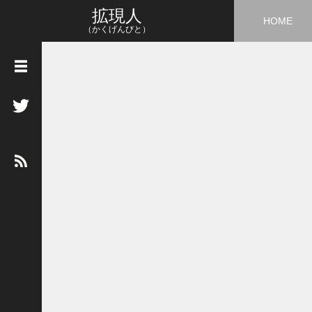
拡現人
HOME
（かくげんびと）
タ
グ
3
D
5
G
A
I
A
R
A
R
市
場