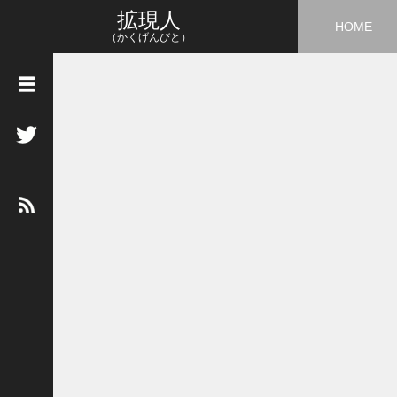
拡現人
HOME
（かくげんびと）
タ
グ
3
D
5
G
A
I
A
R
A
R
市
場