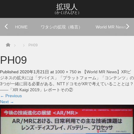
拡現人
（かくげんびと）
HOME
ワタシの拡現（格言）
World MR News
Home
PH09
PH09
Published
2020年1月21日
at
1000 × 750
in
【World MR News】XRビ
ジネスの拡大には「デバイス」「プラットフォーム」「コンテンツ」の
3つが一緒に回る必要がある。NTTドコモがXRで考えていることとは？
――「XR Kaigi 2019」レポートその②
←
Previous
Next
→