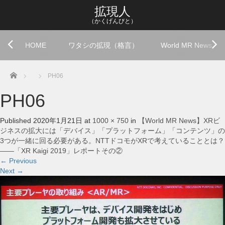
拡現人
（かくげんびと）
HOME
ワタシの拡現（格言）
World MR News
Home
PH06
PH06
Published
2020年1月21日
at
1000 × 750
in
【World MR News】XRビ
ジネスの拡大には「デバイス」「プラットフォーム」「コンテンツ」の
3つが一緒に回る必要がある。NTTドコモがXRで考えていることとは？
――「XR Kaigi 2019」レポートその②
←
Previous
Next
→