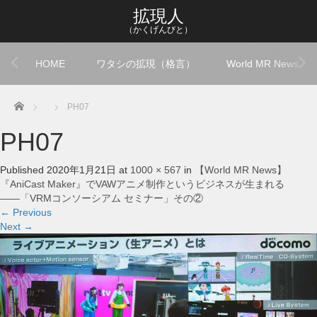
拡現人
（かくげんびと）
HOME
ワタシの拡現（格言）
World MR News
Home
PH07
PH07
Published
2020年1月21日
at
1000 × 567
in
【World MR News】
『AniCast Maker』でVAWアニメ制作というビジネスが生まれる
――「VRMコンソーシアム セミナー」その②
←
Previous
Next
→