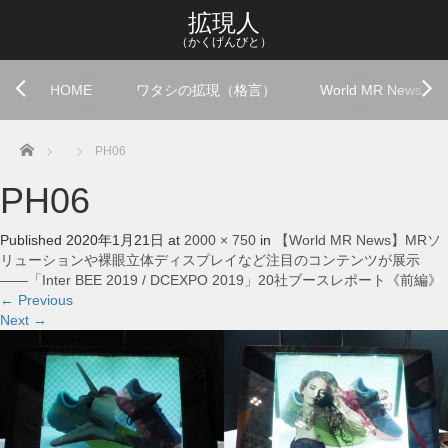
拡現人
（かくげんびと）
HOME
ワタシの拡現（格言）
World MR News
Home
PH06
PH06
Published
2020年1月21日
at
2000 × 750
in
【World MR News】MRソ
リューションや裸眼立体ディスプレイなど注目のコンテンツが展示
――「Inter BEE 2019 / DCEXPO 2019」20社ブースレポート《前編》
←
Previous
Next
→