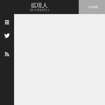
拡現人
HOME
（かくげんびと）
タ
グ
3
D
5
G
A
I
A
R
A
R
市
場