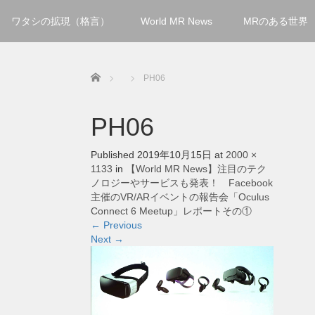
ワタシの拡現（格言）
World MR News
MRのある世界
Home
PH06
PH06
Published
2019年10月15日
at
2000 ×
1133
in
【World MR News】注目のテク
ノロジーやサービスも発表！ Facebook
主催のVR/ARイベントの報告会「Oculus
Connect 6 Meetup」レポートその①
←
Previous
Next
→