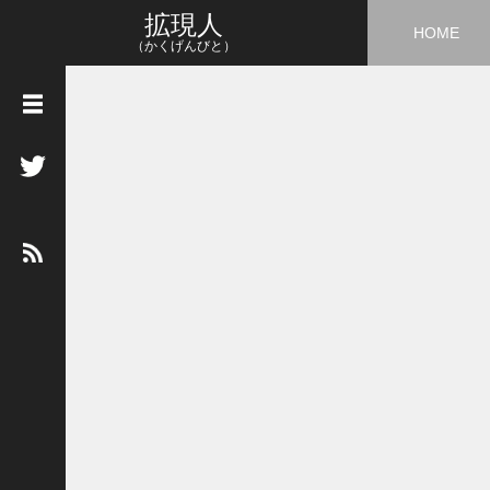
拡現人
HOME
（かくげんびと）
タ
グ
3
D
5
G
A
I
A
R
A
R
市
場