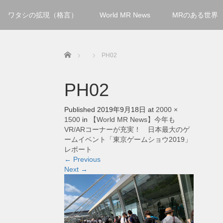
ワタシの拡現（格言）
World MR News
MRのある世界
Home
PH02
PH02
Published
2019年9月18日
at
2000 ×
1500
in
【World MR News】今年も
VR/ARコーナーが充実！ 日本最大のゲ
ームイベント「東京ゲームショウ2019」
レポート
←
Previous
Next
→