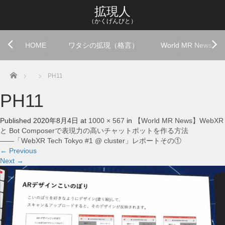
拡現人
（かくげんびと）
HOME
ワタシの拡現（格言）
World MR News
Home
PH11
PH11
Published
2020年8月4日
at
1000 × 567
in
【World MR News】WebXR
と Bot Composerで表現力の高いチャットボットを作る方法
――「WebXR Tech Tokyo #1 @ cluster」レポートその①
←
Previous
Next
→