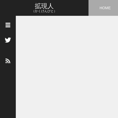
拡現人
HOME
（かくげんびと）
タ
グ
3
D
5
G
A
I
A
R
A
R
市
場