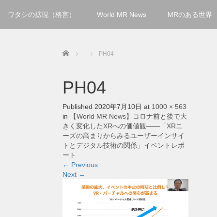
ワタシの拡現（格言）
World MR News
MRのある世界
Home
PH04
PH04
Published
2020年7月10日
at
1000 × 563
in
【World MR News】コロナ前と後で大
きく変化したXRへの価値観――「XRニ
ーズの高まりからみるユーザーインサイ
トとデジタル技術の関係」イベントレポ
ート
←
Previous
Next
→