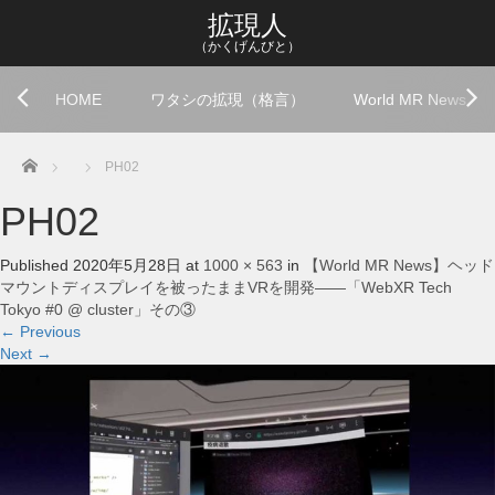
拡現人
（かくげんびと）
HOME
ワタシの拡現（格言）
World MR News
Home
PH02
PH02
Published
2020年5月28日
at
1000 × 563
in
【World MR News】ヘッド
マウントディスプレイを被ったままVRを開発――「WebXR Tech
Tokyo #0 @ cluster」その③
←
Previous
Next
→