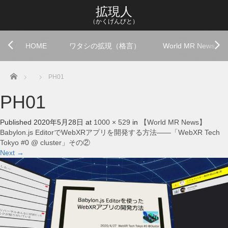
拡現人
（かくげんびと）
HOME
ワタシの拡現（格言）
World MR News
Home
PH01
PH01
Published
2020年5月28日
at
1000 × 529
in
【World MR News】
Babylon.js EditorでWebXRアプリを開発する方法――「WebXR Tech
Tokyo #0 @ cluster」その②
Next
→