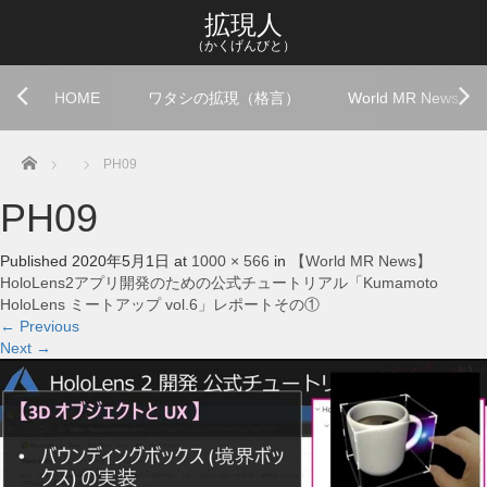
拡現人
（かくげんびと）
HOME
ワタシの拡現（格言）
World MR News
Home
PH09
PH09
Published
2020年5月1日
at
1000 × 566
in
【World MR News】
HoloLens2アプリ開発のための公式チュートリアル「Kumamoto
HoloLens ミートアップ vol.6」レポートその①
←
Previous
Next
→