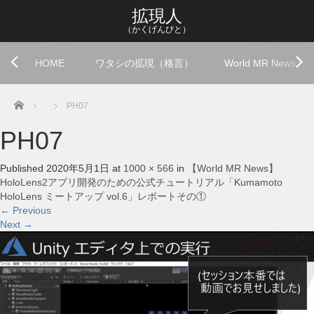
拡現人
（かくげんびと）
HOME
ワタシの拡現（格言）
World MR News
Home
PH07
PH07
Published
2020年5月1日
at
1000 × 566
in
【World MR News】
HoloLens2アプリ開発のための公式チュートリアル「Kumamoto
HoloLens ミートアップ vol.6」レポートその①
←
Previous
Next
→