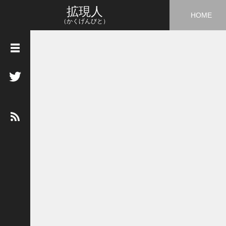
拡現人
HOME
（かくげんびと）
タ
グ
3
D
5
G
A
I
A
R
A
R
市
場