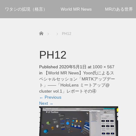
ワタシの拡現（格言）
World MR News
MRのある世界
Home
PH12
PH12
Published
2020年5月1日
at
1000 × 567
in
【World MR News】Yoon氏によるス
ペシャルセッション「MRTKアップデー
ト」――「HoloLens ミートアップ@
cluster vol.1」レポートその④
←
Previous
Next
→