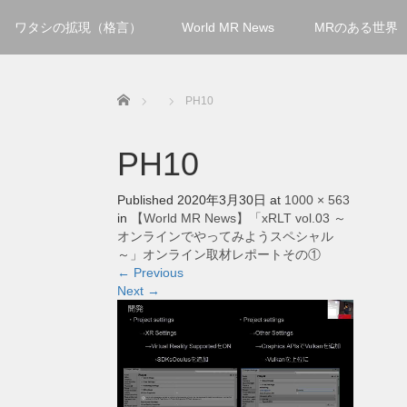
ワタシの拡現（格言）
World MR News
MRのある世界
Home
PH10
PH10
Published
2020年3月30日
at
1000 × 563
in
【World MR News】「xRLT vol.03 ～
オンラインでやってみようスペシャル
～」オンライン取材レポートその①
←
Previous
Next
→