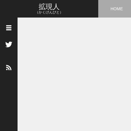
拡現人
HOME
（かくげんびと）
タ
グ
3
D
5
G
A
I
A
R
A
R
市
場