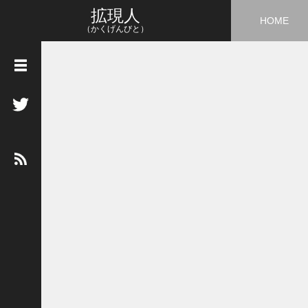
拡現人
HOME
（かくげんびと）
タ
グ
3
D
5
G
A
I
A
R
A
R
市
場