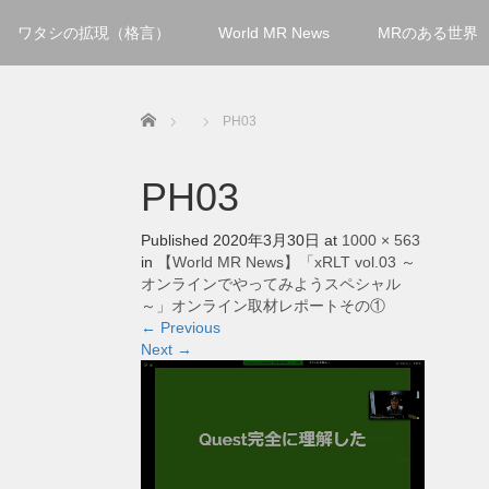
ワタシの拡現（格言）
World MR News
MRのある世界
Home
PH03
PH03
Published
2020年3月30日
at
1000 × 563
in
【World MR News】「xRLT vol.03 ～
オンラインでやってみようスペシャル
～」オンライン取材レポートその①
←
Previous
Next
→