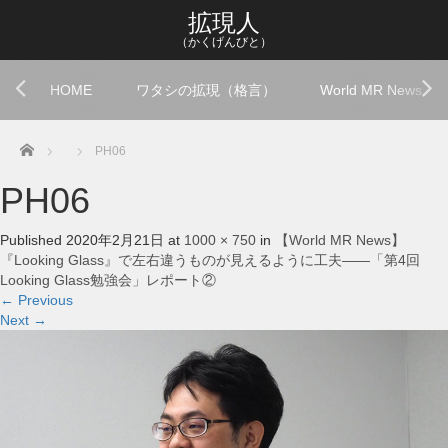
拡現人
（かくげんびと）
HOME
ワタシの拡現（格言）
World MR News
Home
PH06
PH06
Published
2020年2月21日
at
1000 × 750
in
【World MR News】
『Looking Glass』で左右違うものが見えるように工夫――「第4回
Looking Glass勉強会」レポート②
←
Previous
Next
→