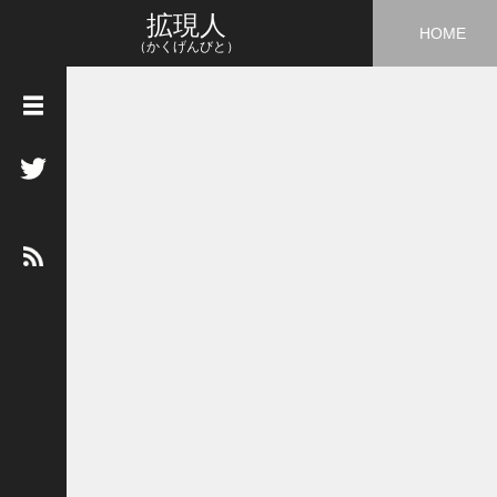
拡現人
HOME
（かくげんびと）
タ
グ
3
D
5
G
A
I
A
R
A
R
市
場