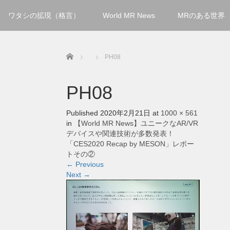
ワタシの拡現（格言）
World MR News
MRのある世界
Home
PH08
PH08
Published
2020年2月21日
at
1000 × 561
in
【World MR News】ユニークなAR/VR
デバイスや関連技術が多数発表！
「CES2020 Recap by MESON」レポー
トその②
←
Previous
Next
→