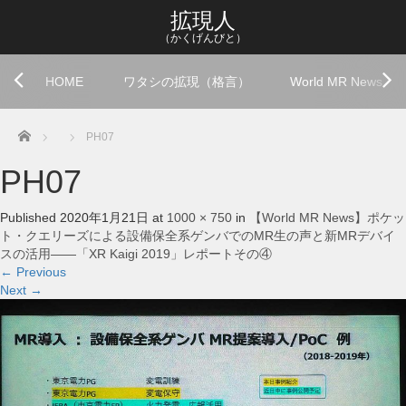
拡現人
（かくげんびと）
HOME
ワタシの拡現（格言）
World MR News
Home
PH07
PH07
Published
2020年1月21日
at
1000 × 750
in
【World MR News】ポケッ
ト・クエリーズによる設備保全系ゲンバでのMR生の声と新MRデバイ
スの活用――「XR Kaigi 2019」レポートその④
←
Previous
Next
→