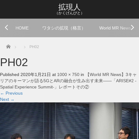
拡現人
（かくげんびと）
HOME
ワタシの拡現（格言）
World MR News
Home
PH02
PH02
Published
2020年1月21日
at
1000 × 750
in
【World MR News】3キャ
リアのキーマンが語る5GとARの融合が生み出す未来――「ARISE#2 -
Spatial Experience Summit-」レポートその②
←
Previous
Next
→