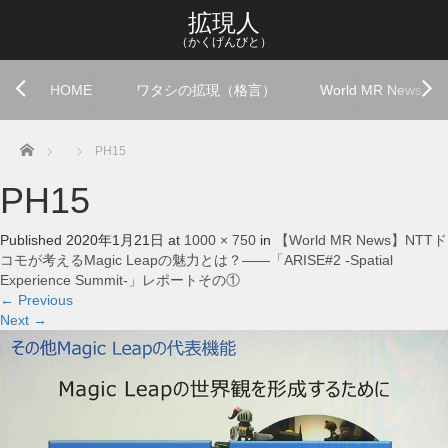
拡現人
（かくげんびと）
HOME
ワタシの拡現（格言）
World MR News
Home
PH15
PH15
Published
2020年1月21日
at
1000 × 750
in
【World MR News】NTTド
コモが考えるMagic Leapの魅力とは？――「ARISE#2 -Spatial
Experience Summit-」レポートその①
←
Previous
Next
→