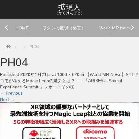
拡現人
（かくげんびと）
HOME
ワタシの拡現（格言）
World MR News
Home
PH04
PH04
Published
2020年1月21日
at
1000 × 620
in
【World MR News】NTTド
コモが考えるMagic Leapの魅力とは？――「ARISE#2 -Spatial
Experience Summit-」レポートその①
←
Previous
Next
→